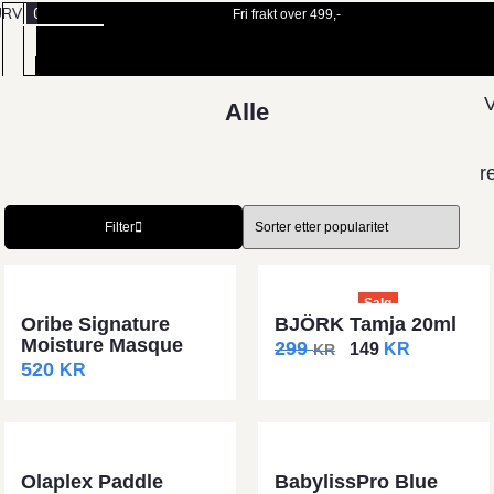
URV
0
Fri frakt over 499,-
BESTILL
MENY
TIME
V
Alle
r
Filter
Salg
Oribe Signature
BJÖRK Tamja 20ml
Moisture Masque
299
149
KR
KR
520
KR
Olaplex Paddle
BabylissPro Blue