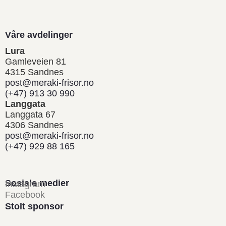
Våre avdelinger
Lura
Gamleveien 81
4315 Sandnes
post@meraki-frisor.no
(+47) 913 30 990
Langgata
Langgata 67
4306 Sandnes
post@meraki-frisor.no
(+47) 929 88 165
Sosiale medier
Instagram
Facebook
Stolt sponsor