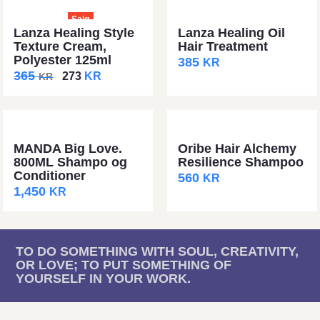
Salg
Lanza Healing Style
Lanza Healing Oil
Texture Cream,
Hair Treatment
Polyester 125ml
385
KR
365
273
KR
KR
MANDA Big Love.
Oribe Hair Alchemy
800ML Shampo og
Resilience Shampoo
Conditioner
560
KR
1,450
KR
TO DO SOMETHING WITH SOUL, CREATIVITY,
OR LOVE; TO PUT SOMETHING OF
YOURSELF IN YOUR WORK.