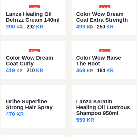
Salg
Salg
Lanza Healing Oil
Color Wow Dream
Defrizz Cream 140ml
Coat Extra Strength
390
499
292
KR
250
KR
KR
KR
Salg
Salg
Color Wow Dream
Color Wow Raise
Coat Curly
The Root
419
369
210
KR
184
KR
KR
KR
Oribe Superfine
Lanza Keratin
Strong Hair Spray
Healing Oil Lustrous
Shampoo 950ml
470
KR
559
KR