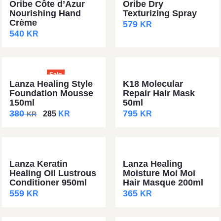
Oribe Côte d’Azur
Oribe Dry
Nourishing Hand
Texturizing Spray
Crème
579
KR
540
KR
Salg
Lanza Healing Style
K18 Molecular
Foundation Mousse
Repair Hair Mask
150ml
50ml
380
795
285
KR
KR
KR
Lanza Keratin
Lanza Healing
Healing Oil Lustrous
Moisture Moi Moi
Conditioner 950ml
Hair Masque 200ml
559
365
KR
KR