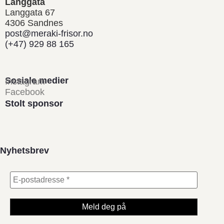
Langgata
Langgata 67
4306 Sandnes
post@meraki-frisor.no
(+47) 929 88 165
Sosiale medier
Instagram
Facebook
Stolt sponsor
Nyhetsbrev