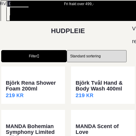
URV
0
Fri frakt over 499,-
BESTILL
MENY
TIME
V
HUDPLEIE
r
Filter
Björk Rena Shower
Björk Tvål Hand &
Foam 200ml
Body Wash 400ml
219
219
KR
KR
MANDA Bohemian
MANDA Scent of
Symphony Limited
Love