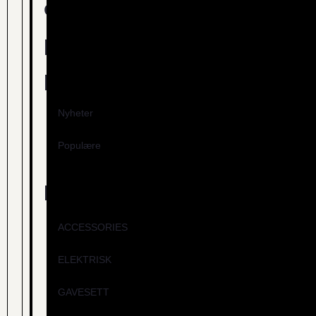
og
populære
produkter
Nyheter
Populære
Kategorier
ACCESSORIES
ELEKTRISK
GAVESETT