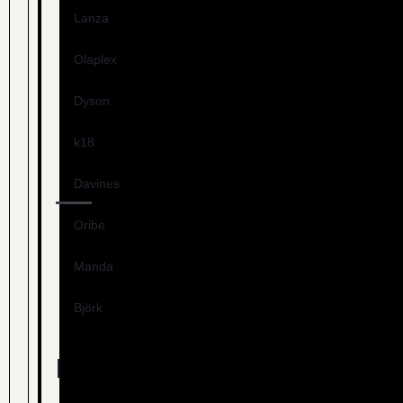
Lanza
Olaplex
Dyson
k18
Davines
Oribe
Manda
Björk
Nye