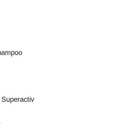
Shampoo
 Superactiv
o