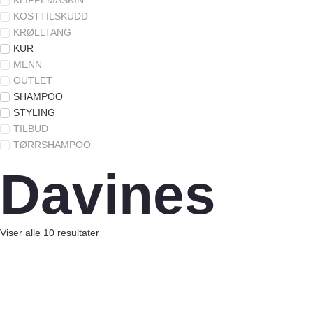
KOSTTILSKUDD
KRØLLTANG
KUR
MENN
OUTLET
SHAMPOO
STYLING
TILBUD
TØRRSHAMPOO
Davines
Viser alle 10 resultater