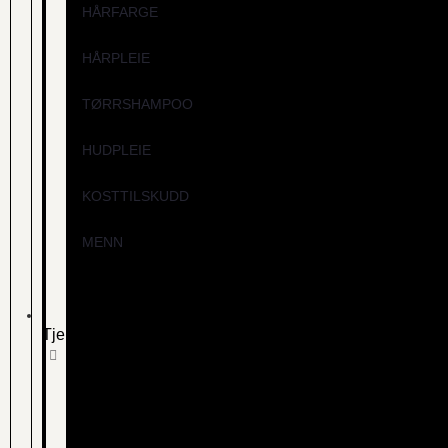
HÅRFARGE
HÅRPLEIE
TØRRSHAMPOO
HUDPLEIE
KOSTTILSKUDD
MENN
Tjenester