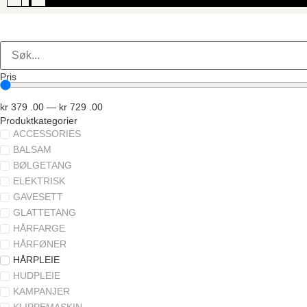
Pris
kr
379
.00
—
kr
729
.00
Produktkategorier
ACCESSORIES
BALSAM
BØLGETANG
ELEKTRISK
GAVESETT
GLATTETANG
HÅRFARGE
HÅRFØNER
HÅRPLEIE
HUDPLEIE
KAMPANJER
KLIPPEMASKIN