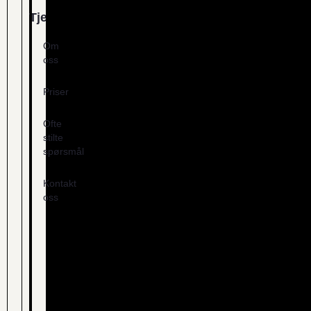
Tjenester
Om
oss
Priser
Ofte
stilte
spørsmål
Kontakt
oss