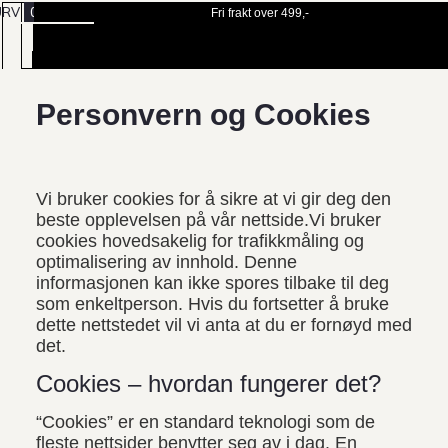
URV
0
Fri frakt over 499,-
BESTILL
MENY
TIME
Personvern og Cookies
Vi bruker cookies for å sikre at vi gir deg den
beste opplevelsen på vår nettside.Vi bruker
cookies hovedsakelig for trafikkmåling og
optimalisering av innhold. Denne
informasjonen kan ikke spores tilbake til deg
som enkeltperson. Hvis du fortsetter å bruke
dette nettstedet vil vi anta at du er fornøyd med
det.
Cookies – hvordan fungerer det?
“Cookies” er en standard teknologi som de
fleste nettsider benytter seg av i dag. En