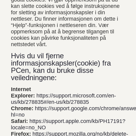
kan slette cookies ved å følge instruksjonene
for sletting av informasjonskapsler i din
nettleser. Du finner informasjonen om dette i
“Hjelp”-funksjonen i nettleseren din. Vær
oppmerksom på at å begrense tilgangen til
cookies kan påvirke funksjonaliteten på
nettstedet vårt.
Hvis du vil fjerne
informasjonskapsler(cookie) fra
PCen, kan du bruke disse
veiledningene:
Internet
Explorer:
https://support.microsoft.com/en-
us/kb/278835#/en-us/kb/278835
Chrome:
https://support.google.com/chrome/answ
hl=no
Safari:
https://support.apple.com/kb/PH17191?
locale=no_NO
Firefox:
https://support.mozilla.org/no/kb/delete-