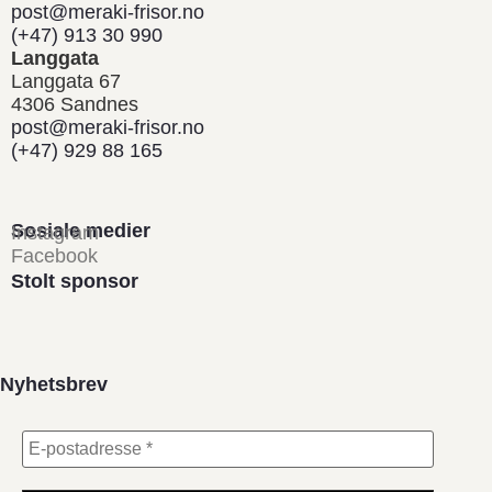
post@meraki-frisor.no
(+47) 913 30 990
Langgata
Langgata 67
4306 Sandnes
post@meraki-frisor.no
(+47) 929 88 165
Sosiale medier
Instagram
Facebook
Stolt sponsor
Nyhetsbrev