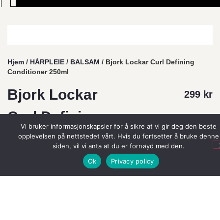
Hjem
/
HÅRPLEIE
/
BALSAM
/ Bjork Lockar Curl Defining
Conditioner 250ml
Bjork Lockar
299
kr
Curl Defining
Vi bruker informasjonskapsler for å sikre at vi gir deg den beste
Conditioner
opplevelsen på nettstedet vårt. Hvis du fortsetter å bruke denne
siden, vil vi anta at du er fornøyd med den.
250ml
Ok
Privacy policy
Merkevarer:
Björk
Et fuktighetsgivende balsam for krøllete og bølget
hår.