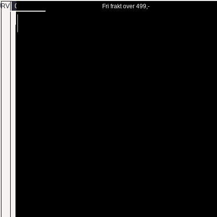
URV
0
Fri frakt over 499,-
BESTILL
MENY
TIME