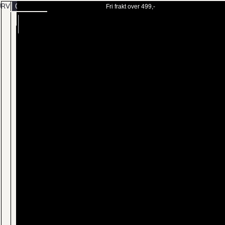
URV
0
Fri frakt over 499,-
BESTILL
MENY
TIME