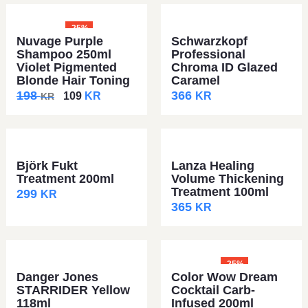
-25%
Nuvage Purple
Schwarzkopf
Shampoo 250ml
Professional
Violet Pigmented
Chroma ID Glazed
Blonde Hair Toning
Caramel
198
366
109
KR
KR
KR
Björk Fukt
Lanza Healing
Treatment 200ml
Volume Thickening
Treatment 100ml
299
KR
365
KR
-25%
Danger Jones
Color Wow Dream
STARRIDER Yellow
Cocktail Carb-
118ml
Infused 200ml