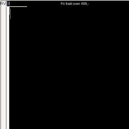
URV
0
Fri frakt over 499,-
BESTILL
MENY
TIME