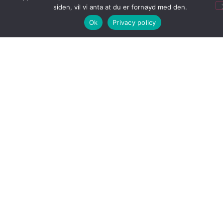
Fix Bundling
siden, vil vi anta at du er fornøyd med den.
Ok
Privacy policy
Spray 295ml
Merkevarer:
Color WOW
En unik 2-fases formula inneholder en del kraftfull,
naturlig olje + en del polymerer for definerte, frizzfrie
og spretne krøller. Vektløse polymerer samler
krøllene uten å lage de stive eller sticky. Passer best
for krøllete hår, type 3a – 4b.
3 på lager
Legg I Handlekurv
Legg til i ønskeliste
Shook Mi + Fi Bundling Spray