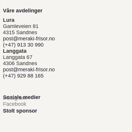
Våre avdelinger
Lura
Gamleveien 81
4315 Sandnes
post@meraki-frisor.no
(+47) 913 30 990
Langgata
Langgata 67
4306 Sandnes
post@meraki-frisor.no
(+47) 929 88 165
Sosiale medier
Instagram
Facebook
Stolt sponsor