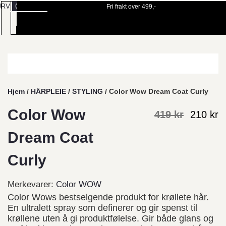
URV
0
Fri frakt over 499,-
BESTILL
MENY
TIME
Hjem
/
HÅRPLEIE
/
STYLING
/ Color Wow Dream Coat Curly
Color Wow
419
kr
210
kr
Dream Coat
Curly
Merkevarer:
Color WOW
Color Wows bestselgende produkt for krøllete hår.
En ultralett spray som definerer og gir spenst til
krøllene uten å gi produktfølelse. Gir både glans og