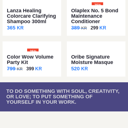
-25%
Lanza Healing
Olaplex No. 5 Bond
Colorcare Clarifying
Maintenance
Shampoo 300ml
Conditioner
365
389
KR
299
KR
KR
-25%
Color Wow Volume
Oribe Signature
Party Kit
Moisture Masque
799
520
399
KR
KR
KR
TO DO SOMETHING WITH SOUL, CREATIVITY,
OR LOVE; TO PUT SOMETHING OF
YOURSELF IN YOUR WORK.