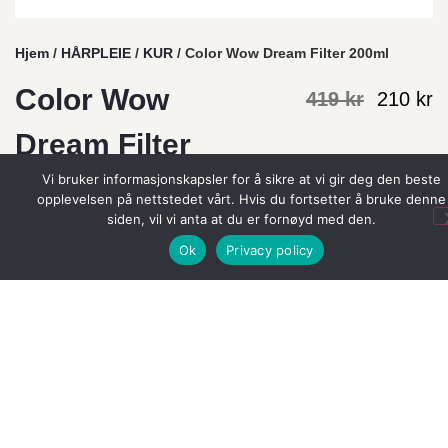
Hjem
/
HÅRPLEIE
/
KUR
/ Color Wow Dream Filter 200ml
Color Wow
419
kr
210
kr
Dream Filter
Vi bruker informasjonskapsler for å sikre at vi gir deg den beste
200ml
opplevelsen på nettstedet vårt. Hvis du fortsetter å bruke denne
siden, vil vi anta at du er fornøyd med den.
Merkevarer:
Color WOW
Ok
Privacy policy
Den ultimate detox behandlingen du kan gjøre
hjemme for å gjenoprette en klar farge og få
silkeaktig og blankt hår. Serien som gir deg WOW-
hår!
2 på lager
Legg I Handlekurv