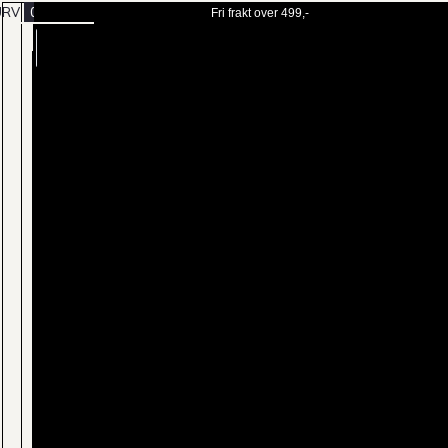
URV
0
Fri frakt over 499,-
BESTILL
MENY
TIME