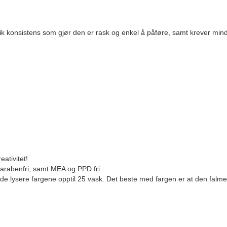
ik konsistens som gjør den er rask og enkel å påføre, samt krever mindr
ativitet!
parabenfri, samt MEA og PPD fri.
de lysere fargene opptil 25 vask. Det beste med fargen er at den falmer