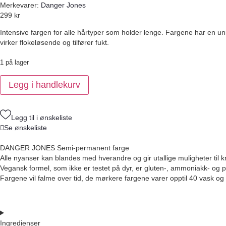
Merkevarer:
Danger Jones
299
kr
Intensive fargen for alle hårtyper som holder lenge. Fargene har en un
virker flokeløsende og tilfører fukt.
1 på lager
Danger
Legg i handlekurv
Jones
EXOTICA
Light
Purple
118ml
Legg til i ønskeliste
antall
Se ønskeliste
DANGER JONES Semi-permanent farge
Alle nyanser kan blandes med hverandre og gir utallige muligheter til kre
Vegansk formel, som ikke er testet på dyr, er gluten-, ammoniakk- og 
Fargene vil falme over tid, de mørkere fargene varer opptil 40 vask og 
Ingredienser