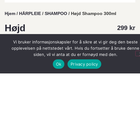
Hjem
/
HÅRPLEIE
/
SHAMPOO
/ Højd Shampoo 300ml
Højd
299
kr
Shampoo
Vi bruker informasjonskapsler for å sikre at vi gir deg den beste
opplevelsen på nettstedet vårt. Hvis du fortsetter å bruke denne
300ml
siden, vil vi anta at du er fornøyd med den.
Ok
Privacy policy
Merkevarer:
Björk
Volumgivende sjampo for tynt, fint og livløst hår.
3 på lager (kan også restbestilles)
Legg I Handlekurv
Legg til i ønskeliste