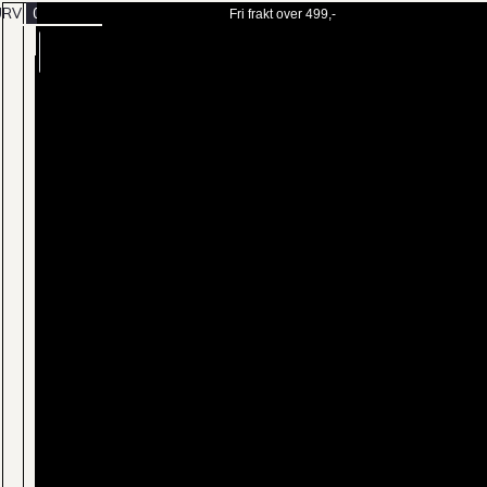
URV
0
Fri frakt over 499,-
BESTILL
MENY
TIME