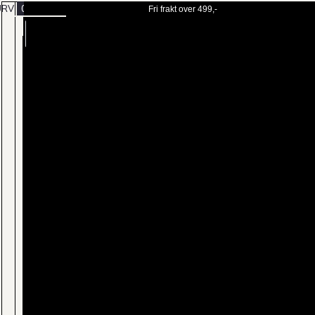
URV
0
Fri frakt over 499,-
BESTILL
MENY
TIME