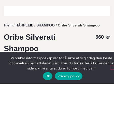
Hjem
/
HÅRPLEIE
/
SHAMPOO
/ Oribe Silverati Shampoo
Oribe Silverati
560
kr
Shampoo
Vi bruker informasjonskapsler for å sikre at vi gir deg den beste
Merkevarer:
Oribe
opplevelsen på nettstedet vårt. Hvis du fortsetter å bruke denne
3 på lager (kan også restbestilles)
siden, vil vi anta at du er fornøyd med den.
Ok
Privacy policy
Legg I Handlekurv
Legg til i ønskeliste
Silverati Shampoo er en shampoo formulert spesielt
for grått og hvitt hår. Oribes opplysende shampoo