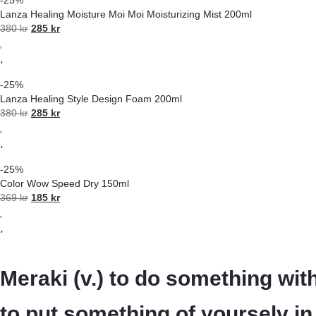
Lanza Healing Moisture Moi Moi Moisturizing Mist 200ml
380
kr
285
kr
-25%
Lanza Healing Style Design Foam 200ml
380
kr
285
kr
-25%
Color Wow Speed Dry 150ml
369
kr
185
kr
Meraki (v.) to do something with 
to put something of yourselv i