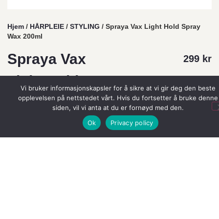
Hjem
/
HÅRPLEIE
/
STYLING
/ Spraya Vax Light Hold Spray
Wax 200ml
Spraya Vax
299
kr
Light Hold
Vi bruker informasjonskapsler for å sikre at vi gir deg den beste
opplevelsen på nettstedet vårt. Hvis du fortsetter å bruke denne
Spray Wax
siden, vil vi anta at du er fornøyd med den.
200ml
Ok
Privacy policy
Merkevarer:
Björk
Lett sprayvoks som gir langvarig hold, naturlig glans
og en frizzfri, smidig finish. Passer alle hårtyper.
3 på lager
Legg I Handlekurv