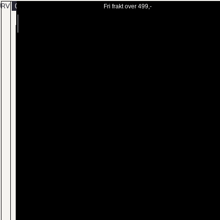
URV
0
Fri frakt over 499,-
BESTILL
MENY
TIME