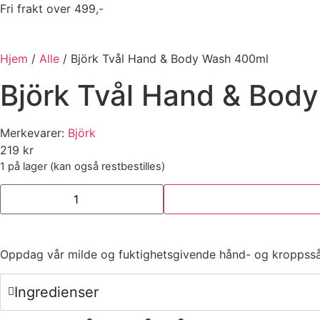
Fri frakt over 499,-
Hjem
/
Alle
/ Björk Tvål Hand & Body Wash 400ml
Björk Tvål Hand & Bod
Merkevarer:
Björk
219
kr
1 på lager (kan også restbestilles)
Björk
Tvål
Hand
&
Body
Wash
Oppdag vår milde og fuktighetsgivende hånd- og kroppss
400ml
antall
Ingredienser