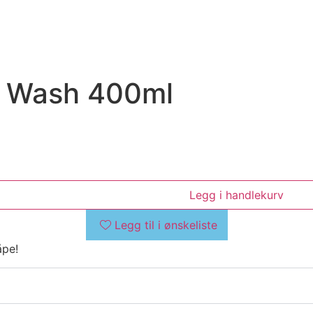
y Wash 400ml
Legg i handlekurv
Legg til i ønskeliste
åpe!