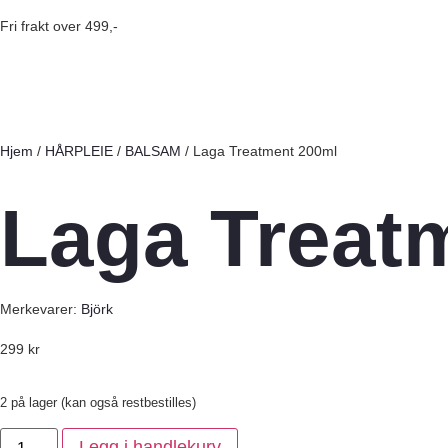
Fri frakt over 499,-
Hjem
/
HÅRPLEIE
/
BALSAM
/ Laga Treatment 200ml
Laga Treat
Merkevarer:
Björk
299
kr
2 på lager (kan også restbestilles)
Legg i handlekurv