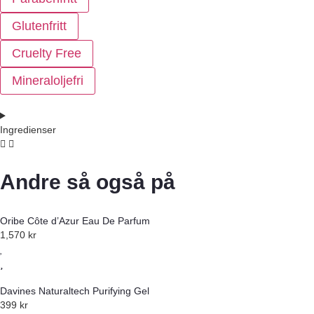
Glutenfritt
Cruelty Free
Mineraloljefri
Ingredienser
Andre så også på
Oribe Côte d’Azur Eau De Parfum
1,570
kr
Davines Naturaltech Purifying Gel
399
kr