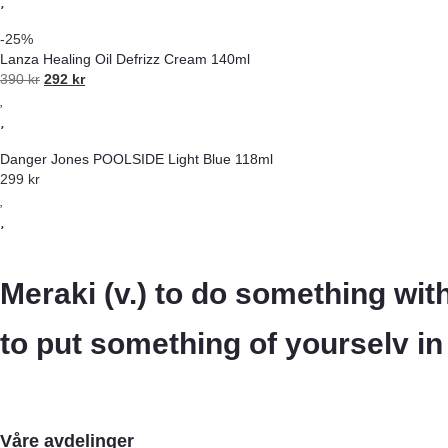
-25%
Lanza Healing Oil Defrizz Cream 140ml
390
kr
292
kr
Danger Jones POOLSIDE Light Blue 118ml
299
kr
Meraki (v.) to do something with 
to put something of yourselv i
Våre avdelinger