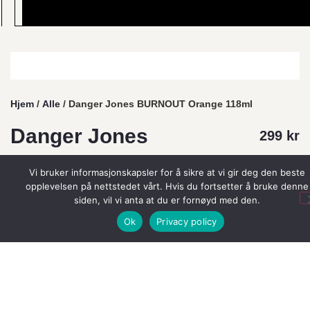
Hjem
/
Alle
/ Danger Jones BURNOUT Orange 118ml
Danger Jones
299
kr
BURNOUT
Vi bruker informasjonskapsler for å sikre at vi gir deg den beste
opplevelsen på nettstedet vårt. Hvis du fortsetter å bruke denne
Orange 118ml
siden, vil vi anta at du er fornøyd med den.
Ok
Privacy policy
Merkevarer:
Danger Jones
Intensive fargen for alle hårtyper som holder lenge.
Fargene har en unik konsistens som gjør den er
rask og enkel å påføre, samt krever mindre bruk av
produkt. Ferdig til bruk! Sammensetning pleier, gir
glans, virker flokeløsende og tilfører fukt.