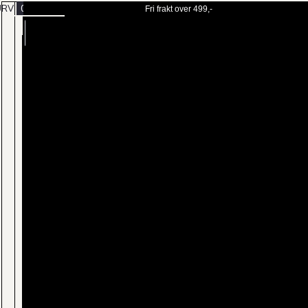
URV
0
Fri frakt over 499,-
BESTILL
MENY
TIME