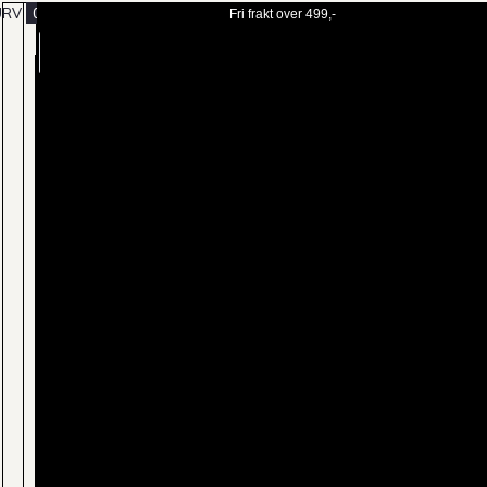
URV
0
Fri frakt over 499,-
BESTILL
MENY
TIME