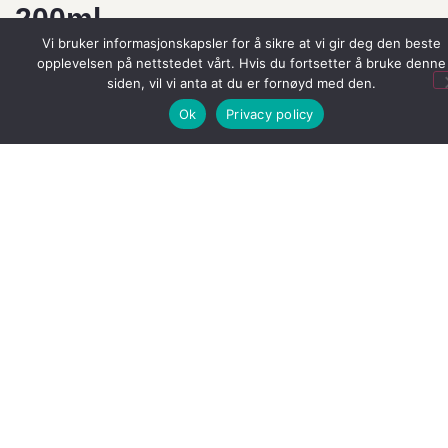
200ml
Vi bruker informasjonskapsler for å sikre at vi gir deg den beste
opplevelsen på nettstedet vårt. Hvis du fortsetter å bruke denne
Merkevarer:
Björk
siden, vil vi anta at du er fornøyd med den.
En tørrsjampo som frisker opp håret og samtidig gir
tekstur og volum
Ok
Privacy policy
3 på lager (kan også restbestilles)
Legg I Handlekurv
Legg til i ønskeliste
En tørrsjampo som frisker opp håret og samtidig gir
tekstur og volum. Absorberende formel som fjerner
overflødig talg/fett og nøytraliserer uønsket lukt. Får
håret til å se, føles og lukte friskt på kort tid.
Hva:
En tørrsjampo for å friske opp hår og
hodebunn.