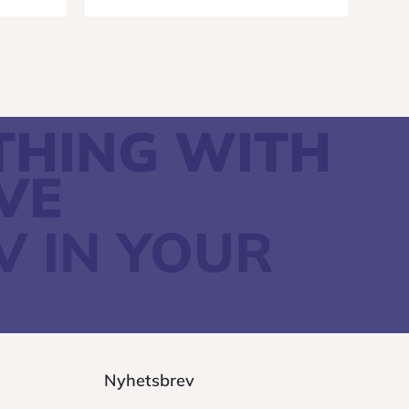
ETHING WITH
VE
V IN YOUR
Nyhetsbrev