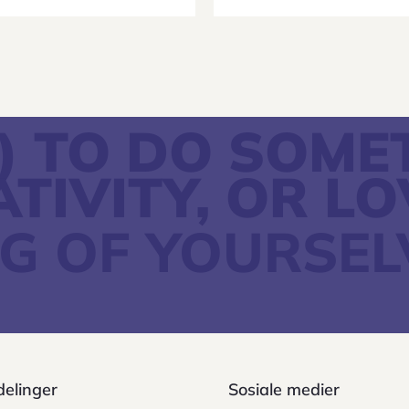
.) TO DO SOM
ATIVITY, OR LO
G OF YOURSEL
delinger
Sosiale medier