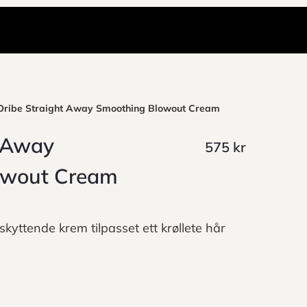
Oribe Straight Away Smoothing Blowout Cream
t Away
575
kr
owout Cream
yttende krem tilpasset ett krøllete hår