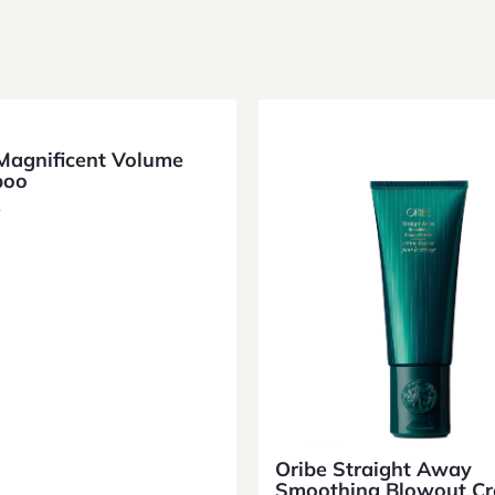
Magnificent Volume
poo
R
Oribe Straight Away
Smoothing Blowout C