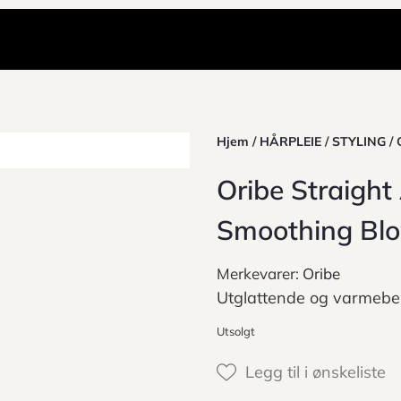
Hjem
/
HÅRPLEIE
/
STYLING
/ 
Oribe Straigh
Smoothing Bl
Merkevarer:
Oribe
Utglattende og varmebesk
Utsolgt
Legg til i ønskeliste