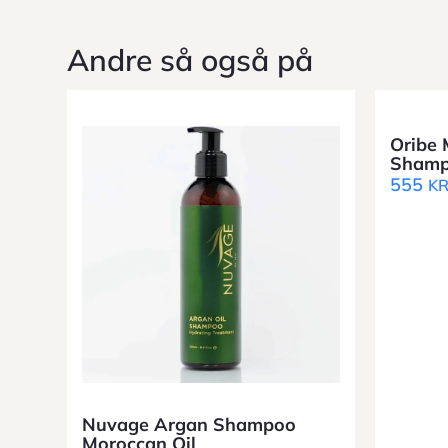
Andre så også på
Oribe 
Sham
555
K
Nuvage Argan Shampoo
Moroccan Oil