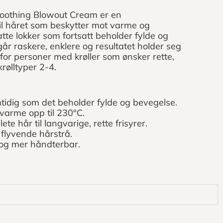
oothing Blowout Cream er en
il håret som beskytter mot varme og
atte lokker som fortsatt beholder fylde og
år raskere, enklere og resultatet holder seg
 for personer med krøller som ønsker rette,
krølltyper 2-4.
mtidig som det beholder fylde og bevegelse.
 varme opp til 230°C.
lete hår til langvarige, rette frisyrer.
g flyvende hårstrå.
 og mer håndterbar.