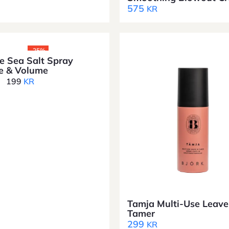
575
KR
-25%
 Sea Salt Spray
e & Volume
199
KR
Tamja Multi-Use Leave
Tamer
299
KR