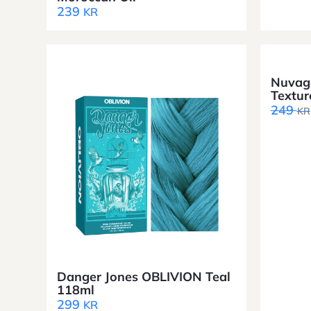
239
KR
Nuvage
Textur
249
KR
Danger Jones OBLIVION Teal
118ml
299
KR