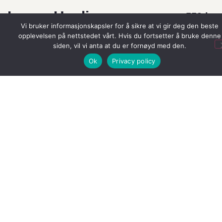
Lanza Healing
559
kr
Vi bruker informasjonskapsler for å sikre at vi gir deg den beste
Moisture
opplevelsen på nettstedet vårt. Hvis du fortsetter å bruke denne
siden, vil vi anta at du er fornøyd med den.
Conditioner
Ok
Privacy policy
Merkevarer:
Lanza
En fuktighetsgivende og balsam som motvirker tørt
hår
1 på lager (kan også restbestilles)
Legg I Handlekurv
Legg til i ønskeliste
Healing Moisture Conditioner kombinerer L’ANZAs
CP Anti-Aging Comple og Keratin Healing System