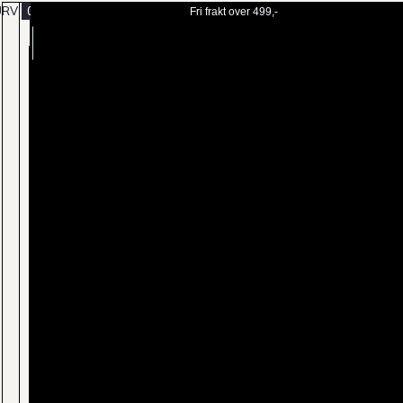
URV
0
Fri frakt over 499,-
BESTILL
MENY
TIME